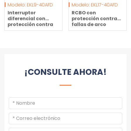
Modelo: EKL9-40AFD
Modelo: EKL17-40AFD
Interruptor
RCBO con
diferencial con
protección contra
protección contra
fallas de arco
sobrecorriente
(RCBO) de dos
anchos de módulo
con dispositivos de
detección de fallas
de arco
¡CONSULTE AHORA!