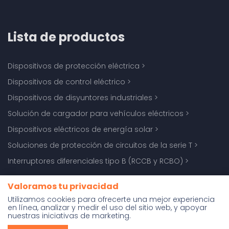
Lista de productos
Dispositivos de protección eléctrica
>
Dispositivos de control eléctrico
>
Dispositivos de disyuntores industriales
>
Solución de cargador para vehículos eléctricos
>
Dispositivos eléctricos de energía solar
>
Soluciones de protección de circuitos de la serie T
>
Interruptores diferenciales tipo B (RCCB y RCBO)
>
Valoramos tu privacidad
Utilizamos cookies para ofrecerte una mejor experiencia
en línea, analizar y medir el uso del sitio web, y apoyar
Copyright © Zhejiang ETEK Electrical Technology Co., Ltd. |
nuestras iniciativas de marketing.
Desarrollado por:
m-union