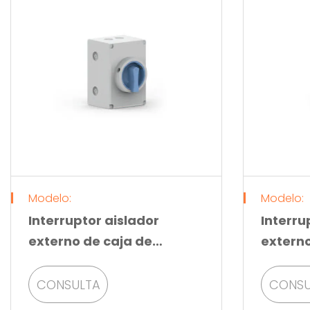
Modelo:
Modelo:
Interruptor aislador
Interru
externo de caja de
externo
plástico EKD80
alumin
CONSULTA
CONSU