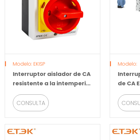
Modelo: EKISP
Modelo:
Interruptor aislador de CA
Interru
resistente a la intemperie
de CA 
IP65
instalac
CONSULTA
CONSU