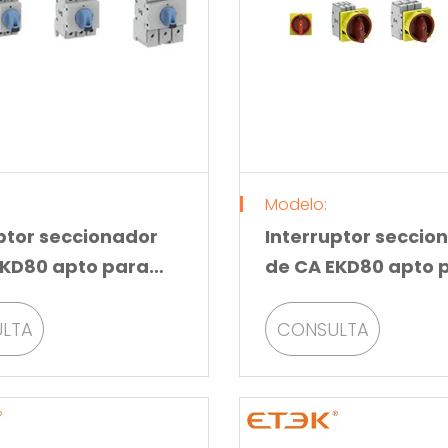
Modelo:
ptor seccionador
Interruptor seccio
EKD80 apto para
de CA EKD80 apto 
ión en riel
montaje en panel.
LTA
CONSULTA