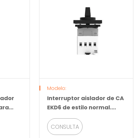
Modelo:
nador
Interruptor aislador de CA
ara
EKD6 de estilo normal.
con
Adecuado para montaje
en panel.
CONSULTA