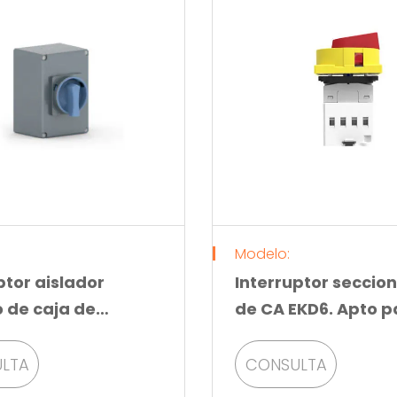
Modelo:
ptor aislador
Interruptor seccio
 de caja de
de CA EKD6. Apto p
io EKD80
montaje en panel 
maneta giratoria.
LTA
CONSULTA