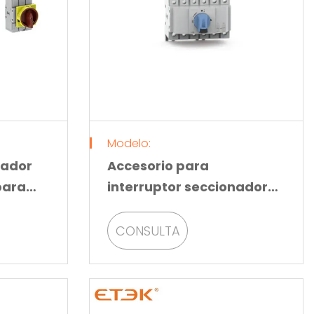
Modelo:
nador
Accesorio para
para
interruptor seccionador
de la serie EKD80
CONSULTA