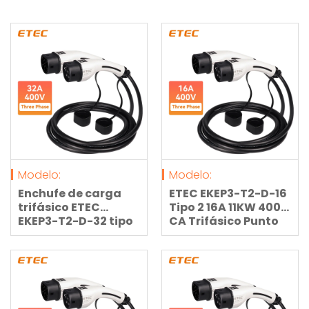
Modelo:
Modelo:
Enchufe de carga
ETEC EKEP3-T2-D-16
trifásico ETEC
Tipo 2 16A 11KW 400V
EKEP3-T2-D-32 tipo
CA Trifásico Punto
2 a tipo 2, 32 A, 22
de Carga para
kW, 400 V, modo 3,
Vehículos Eléctricos
con cable de
con Enchufe Final
extensión de 5
para Vehículo con
metros.
Cable de 5 Metros