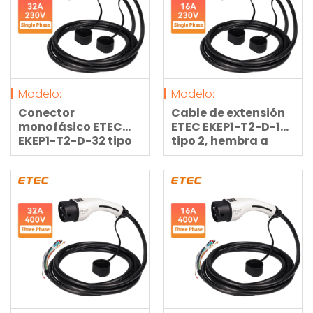
Modelo:
Modelo:
Conector
Cable de extensión
monofásico ETEC
ETEC EKEP1-T2-D-16
EKEP1-T2-D-32 tipo
tipo 2, hembra a
2, 32 A, 7,3 kW, 230 V,
macho, 16 A, 3,7 kW,
con cable de
230 V, monofásico,
extensión hembra a
con conector y cable
macho de 5 metros.
de 5 metros.