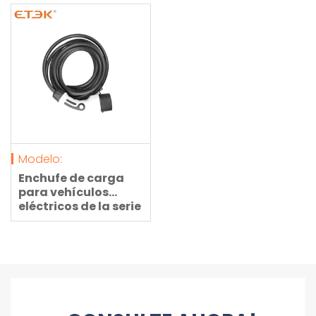
metros, 32 A, 7,3 kW,
A, 3,7 kW, 230 V, con
230 V, para carga de
cable de 5 metros
vehículos.
para coche
eléctrico.
Modelo:
Enchufe de carga
para vehículos
eléctricos de la serie
EKEV-T2