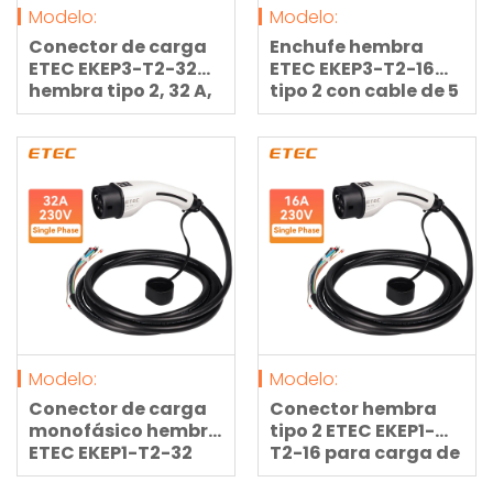
Modelo:
Modelo:
Conector de carga
Enchufe hembra
ETEC EKEP3-T2-32
ETEC EKEP3-T2-16
hembra tipo 2, 32 A,
tipo 2 con cable de 5
400 V, 22 kW,
metros, trifásico, 16
trifásico, con cable
A, 400 V, 11 kW para
de 5 metros para la
carga de vehículos
carga del vehículo.
eléctricos.
Modelo:
Modelo:
Conector de carga
Conector hembra
monofásico hembra
tipo 2 ETEC EKEP1-
ETEC EKEP1-T2-32
T2-16 para carga de
tipo 2 con cable de 5
CA, monofásico, 16