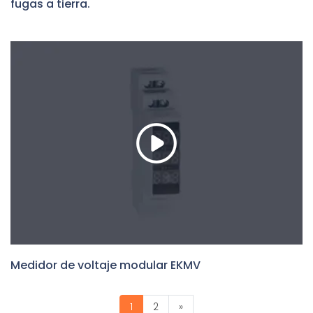
fugas a tierra.
Medidor de voltaje modular EKMV
1
2
»