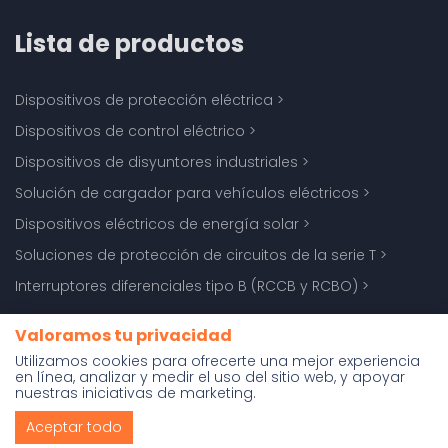
Lista de productos
Dispositivos de protección eléctrica
>
Dispositivos de control eléctrico
>
Dispositivos de disyuntores industriales
>
Solución de cargador para vehículos eléctricos
>
Dispositivos eléctricos de energía solar
>
Soluciones de protección de circuitos de la serie T
>
Interruptores diferenciales tipo B (RCCB y RCBO)
>
Valoramos tu privacidad
Utilizamos cookies para ofrecerte una mejor experiencia
en línea, analizar y medir el uso del sitio web, y apoyar
Copyright © Zhejiang ETEK Electrical Technology Co., Ltd. |
nuestras iniciativas de marketing.
Desarrollado por:
m-union
Aceptar todo